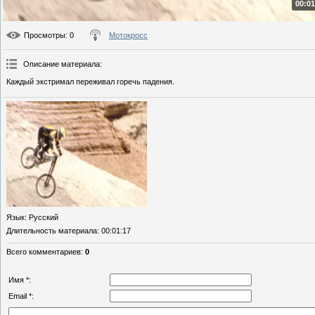
00:01
Просмотры
: 0
Мотокросс
Описание материала
:
Каждый экстримал переживал горечь падения.
Язык
: Русский
Длительность материала
: 00:01:17
Всего комментариев
:
0
Имя *:
Email *: