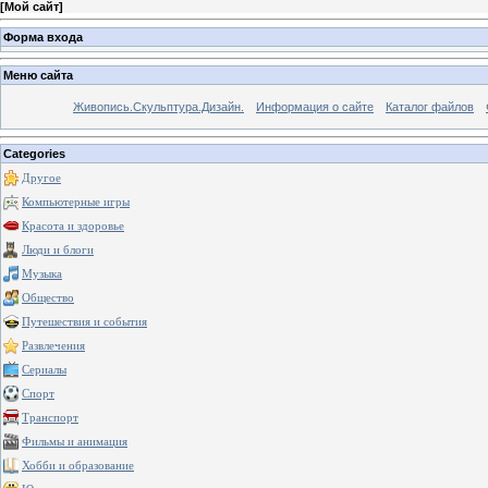
[
Мой сайт
]
Форма входа
Меню сайта
Живопись.Скульптура.Дизайн.
Информация о сайте
Каталог файлов
Categories
Другое
Компьютерные игры
Красота и здоровье
Люди и блоги
Музыка
Общество
Путешествия и события
Развлечения
Сериалы
Спорт
Транспорт
Фильмы и анимация
Хобби и образование