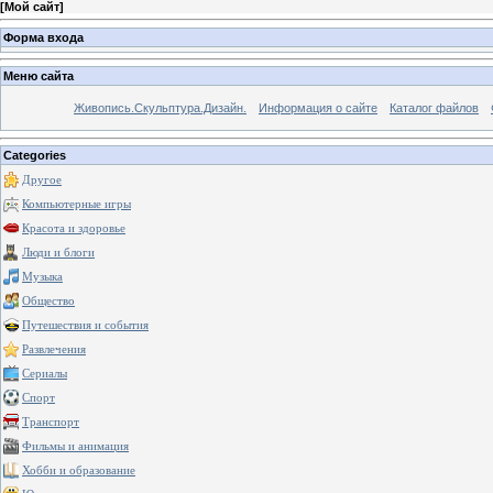
[
Мой сайт
]
Форма входа
Меню сайта
Живопись.Скульптура.Дизайн.
Информация о сайте
Каталог файлов
Categories
Другое
Компьютерные игры
Красота и здоровье
Люди и блоги
Музыка
Общество
Путешествия и события
Развлечения
Сериалы
Спорт
Транспорт
Фильмы и анимация
Хобби и образование