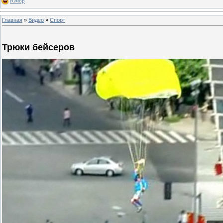
Юмор
Главная
»
Видео
»
Спорт
Трюки бейсеров