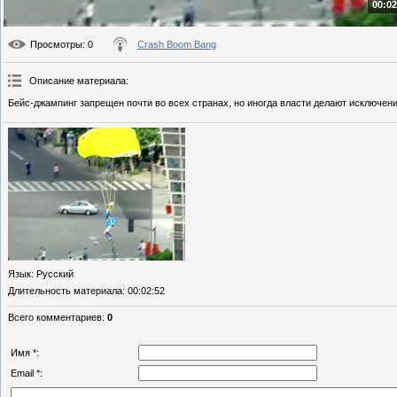
00:02
Просмотры
: 0
Crash Boom Bang
Описание материала
:
Бейс-джампинг запрещен почти во всех странах, но иногда власти делают исключени
Язык
: Русский
Длительность материала
: 00:02:52
Всего комментариев
:
0
Имя *:
Email *: