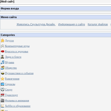
[
Мой сайт
]
Форма входа
Меню сайта
Живопись.Скульптура.Дизайн.
Информация о сайте
Каталог файлов
Categories
Другое
Компьютерные игры
Красота и здоровье
Люди и блоги
Музыка
Общество
Путешествия и события
Развлечения
Сериалы
Спорт
Транспорт
Фильмы и анимация
Хобби и образование