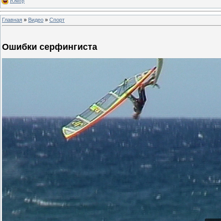
Юмор
Главная
»
Видео
»
Спорт
Ошибки серфингиста