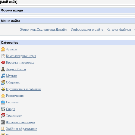
[
Мой сайт
]
Форма входа
Меню сайта
Живопись.Скульптура.Дизайн.
Информация о сайте
Каталог файлов
Categories
Другое
Компьютерные игры
Красота и здоровье
Люди и блоги
Музыка
Общество
Путешествия и события
Развлечения
Сериалы
Спорт
Транспорт
Фильмы и анимация
Хобби и образование