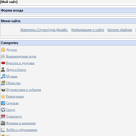
[
Мой сайт
]
Форма входа
Меню сайта
Живопись.Скульптура.Дизайн.
Информация о сайте
Каталог файлов
Categories
Другое
Компьютерные игры
Красота и здоровье
Люди и блоги
Музыка
Общество
Путешествия и события
Развлечения
Сериалы
Спорт
Транспорт
Фильмы и анимация
Хобби и образование