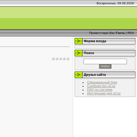
Воскресенье, 09.08.2026
Приветствую Вас
Гость
|
RSS
Форма входа
Поиск
Друзья сайта
Официальный блог
Сообщество uCoz
FAQ по системе
Инструкции для uCoz