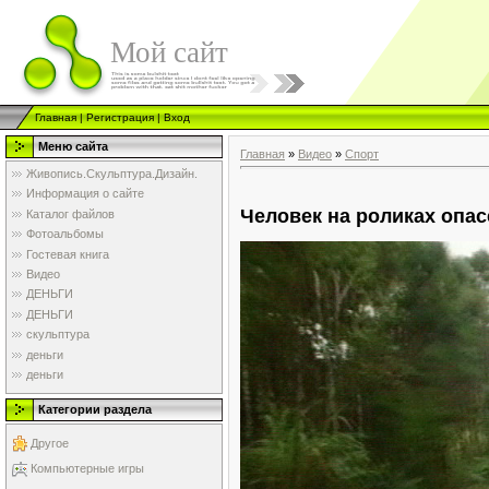
Мой сайт
Главная
|
Регистрация
|
Вход
Меню сайта
Главная
»
Видео
»
Спорт
Живопись.Скульптура.Дизайн.
Информация о сайте
Человек на роликах опас
Каталог файлов
Фотоальбомы
Гостевая книга
Видео
ДЕНЬГИ
ДЕНЬГИ
скульптура
деньги
деньги
Категории раздела
Другое
Компьютерные игры