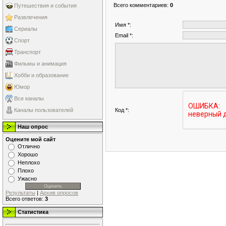
Всего комментариев
:
0
Путешествия и события
Развлечения
Имя *:
Сериалы
Email *:
Спорт
Транспорт
Фильмы и анимация
Хобби и образование
Юмор
Все каналы
Код *:
Каналы пользователей
Наш опрос
Оцените мой сайт
Отлично
Хорошо
Неплохо
Плохо
Ужасно
Результаты
|
Архив опросов
Всего ответов:
3
Статистика