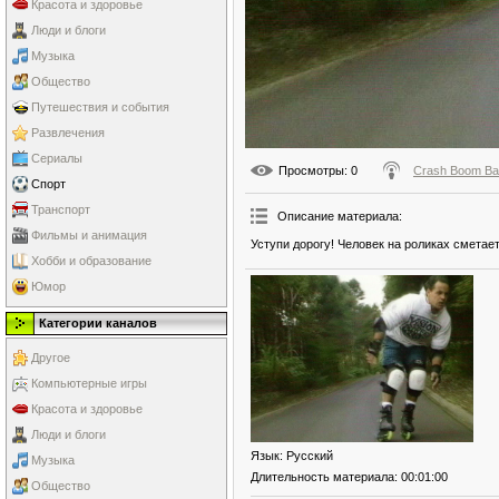
Красота и здоровье
Люди и блоги
Музыка
Общество
Путешествия и события
Развлечения
Сериалы
Просмотры
: 0
Crash Boom B
Спорт
Транспорт
Описание материала
:
Фильмы и анимация
Уступи дорогу! Человек на роликах сметает
Хобби и образование
Юмор
Категории каналов
Другое
Компьютерные игры
Красота и здоровье
Люди и блоги
Язык
: Русский
Музыка
Длительность материала
: 00:01:00
Общество