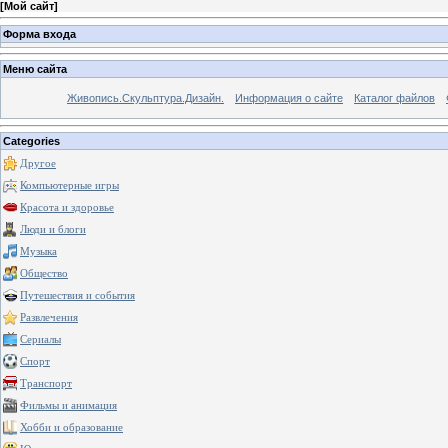
[
Мой сайт
]
Форма входа
Меню сайта
Живопись.Скульптура.Дизайн.
Информация о сайте
Каталог файлов
Categories
Другое
Компьютерные игры
Красота и здоровье
Люди и блоги
Музыка
Общество
Путешествия и события
Развлечения
Сериалы
Спорт
Транспорт
Фильмы и анимация
Хобби и образование