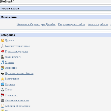
[
Мой сайт
]
Форма входа
Меню сайта
Живопись.Скульптура.Дизайн.
Информация о сайте
Каталог файлов
Categories
Другое
Компьютерные игры
Красота и здоровье
Люди и блоги
Музыка
Общество
Путешествия и события
Развлечения
Сериалы
Спорт
Транспорт
Фильмы и анимация
Хобби и образование