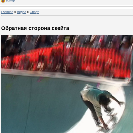
Юмор
Главная
»
Видео
»
Спорт
Обратная сторона скейта