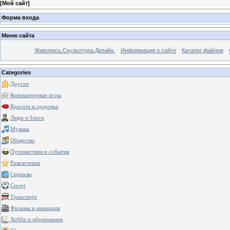
[
Мой сайт
]
Форма входа
Меню сайта
Живопись.Скульптура.Дизайн.
Информация о сайте
Каталог файлов
Categories
Другое
Компьютерные игры
Красота и здоровье
Люди и блоги
Музыка
Общество
Путешествия и события
Развлечения
Сериалы
Спорт
Транспорт
Фильмы и анимация
Хобби и образование