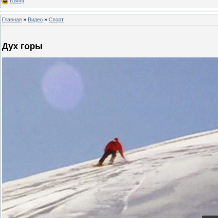
Юмор
Главная
»
Видео
»
Спорт
Дух горы