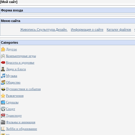
[
Мой сайт
]
Форма входа
Меню сайта
Живопись.Скульптура.Дизайн.
Информация о сайте
Каталог файлов
Categories
Другое
Компьютерные игры
Красота и здоровье
Люди и блоги
Музыка
Общество
Путешествия и события
Развлечения
Сериалы
Спорт
Транспорт
Фильмы и анимация
Хобби и образование