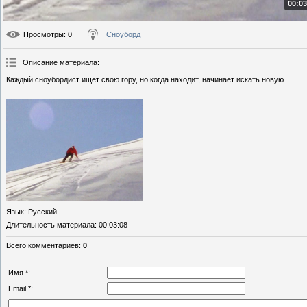
00:03
Просмотры
: 0
Сноуборд
Описание материала
:
Каждый сноубордист ищет свою гору, но когда находит, начинает искать новую.
Язык
: Русский
Длительность материала
: 00:03:08
Всего комментариев
:
0
Имя *:
Email *: