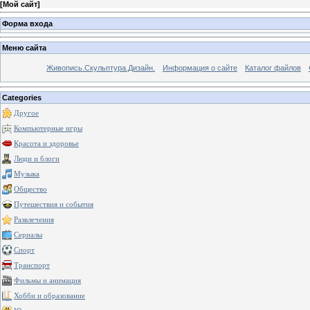
[
Мой сайт
]
Форма входа
Меню сайта
Живопись.Скульптура.Дизайн.
Информация о сайте
Каталог файлов
Categories
Другое
Компьютерные игры
Красота и здоровье
Люди и блоги
Музыка
Общество
Путешествия и события
Развлечения
Сериалы
Спорт
Транспорт
Фильмы и анимация
Хобби и образование