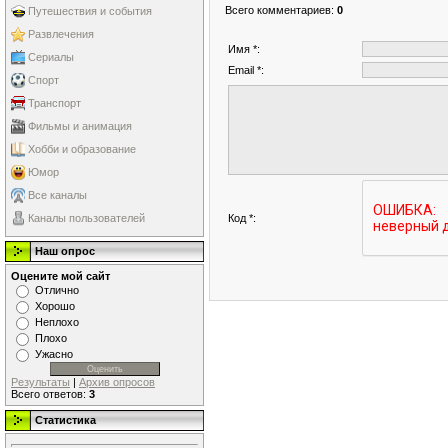
Всего комментариев
:
0
Путешествия и события
Развлечения
Имя *:
Сериалы
Email *:
Спорт
Транспорт
Фильмы и анимация
Хобби и образование
Юмор
Все каналы
Код *:
Каналы пользователей
Наш опрос
Оцените мой сайт
Отлично
Хорошо
Неплохо
Плохо
Ужасно
Результаты
|
Архив опросов
Всего ответов:
3
Статистика