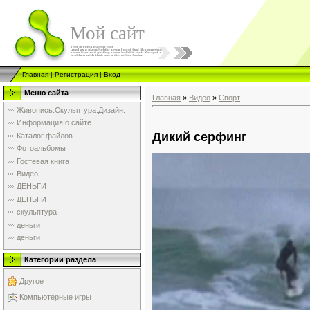
Мой сайт
Главная
|
Регистрация
|
Вход
Меню сайта
Главная
»
Видео
»
Спорт
Живопись.Скульптура.Дизайн.
Информация о сайте
Дикий серфинг
Каталог файлов
Фотоальбомы
Гостевая книга
Видео
ДЕНЬГИ
ДЕНЬГИ
скульптура
деньги
деньги
Категории раздела
Другое
Компьютерные игры