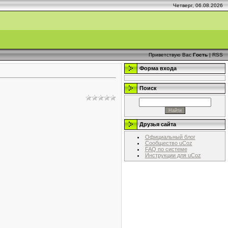
Четверг, 06.08.2026
Приветствую Вас
Гость
|
RSS
Форма входа
Поиск
Друзья сайта
Официальный блог
Сообщество uCoz
FAQ по системе
Инструкции для uCoz