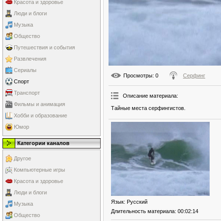
Красота и здоровье
Люди и блоги
Музыка
Общество
Путешествия и события
Развлечения
Сериалы
Просмотры
: 0
Серфинг
Спорт
Транспорт
Описание материала
:
Фильмы и анимация
Тайные места серфингистов.
Хобби и образование
Юмор
Категории каналов
Другое
Компьютерные игры
Красота и здоровье
Люди и блоги
Язык
: Русский
Музыка
Длительность материала
: 00:02:14
Общество