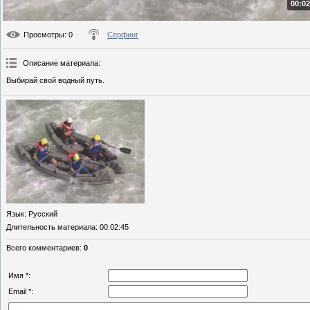
00:02
Просмотры
: 0
Серфинг
Описание материала
:
Выбирай свой водный путь.
Язык
: Русский
Длительность материала
: 00:02:45
Всего комментариев
:
0
Имя *:
Email *: