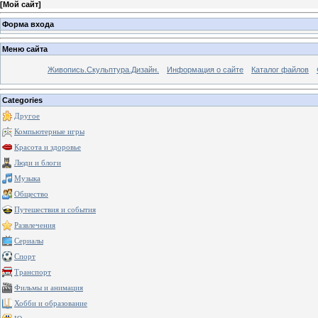
[
Мой сайт
]
Форма входа
Меню сайта
Живопись.Скульптура.Дизайн.
Информация о сайте
Каталог файлов
Categories
Другое
Компьютерные игры
Красота и здоровье
Люди и блоги
Музыка
Общество
Путешествия и события
Развлечения
Сериалы
Спорт
Транспорт
Фильмы и анимация
Хобби и образование