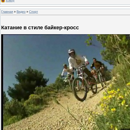
Юмор
Главная
»
Видео
»
Спорт
Катание в стиле байкер-кросс