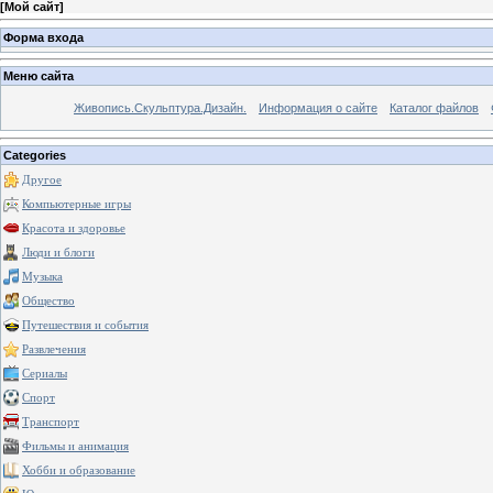
[
Мой сайт
]
Форма входа
Меню сайта
Живопись.Скульптура.Дизайн.
Информация о сайте
Каталог файлов
Categories
Другое
Компьютерные игры
Красота и здоровье
Люди и блоги
Музыка
Общество
Путешествия и события
Развлечения
Сериалы
Спорт
Транспорт
Фильмы и анимация
Хобби и образование