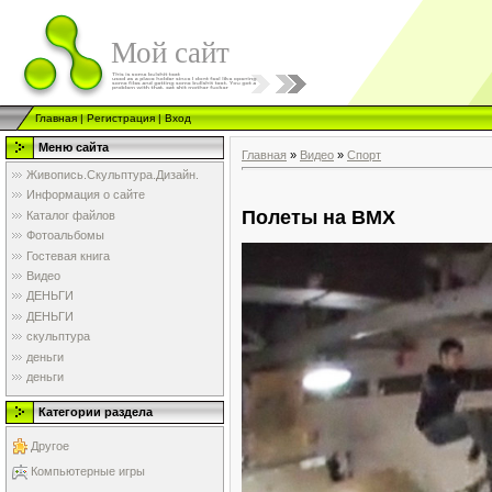
Мой сайт
Главная
|
Регистрация
|
Вход
Меню сайта
Главная
»
Видео
»
Спорт
Живопись.Скульптура.Дизайн.
Информация о сайте
Полеты на BMX
Каталог файлов
Фотоальбомы
Гостевая книга
Видео
ДЕНЬГИ
ДЕНЬГИ
скульптура
деньги
деньги
Категории раздела
Другое
Компьютерные игры