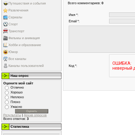
Всего комментариев
:
0
Путешествия и события
Развлечения
Имя *:
Сериалы
Email *:
Спорт
Транспорт
Фильмы и анимация
Хобби и образование
Юмор
Все каналы
Код *:
Каналы пользователей
Наш опрос
Оцените мой сайт
Отлично
Хорошо
Неплохо
Плохо
Ужасно
Результаты
|
Архив опросов
Всего ответов:
3
Статистика