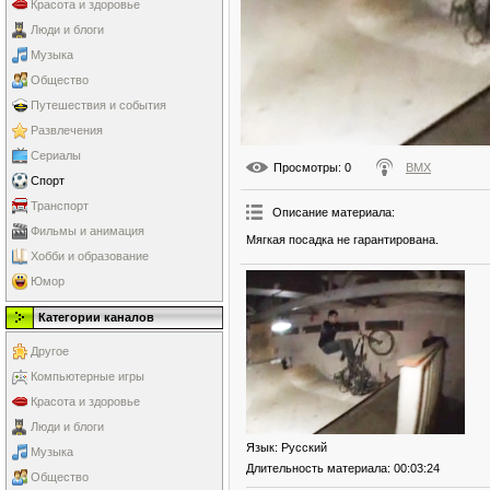
Красота и здоровье
Люди и блоги
Музыка
Общество
Путешествия и события
Развлечения
Сериалы
Просмотры
: 0
BMX
Спорт
Транспорт
Описание материала
:
Фильмы и анимация
Мягкая посадка не гарантирована.
Хобби и образование
Юмор
Категории каналов
Другое
Компьютерные игры
Красота и здоровье
Люди и блоги
Язык
: Русский
Музыка
Длительность материала
: 00:03:24
Общество