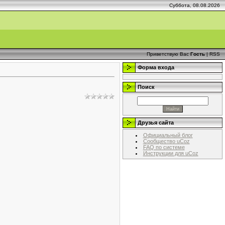
Суббота, 08.08.2026
Приветствую Вас
Гость
|
RSS
Форма входа
Поиск
Друзья сайта
Официальный блог
Сообщество uCoz
FAQ по системе
Инструкции для uCoz