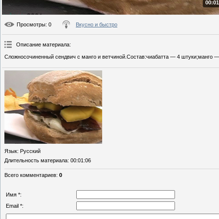
00:01
Просмотры
: 0
Вкусно и быстро
Описание материала
:
Сложносочиненный сендвич с манго и ветчиной.Состав:чиабатта — 4 штуки;манго — 1
Язык
: Русский
Длительность материала
: 00:01:06
Всего комментариев
:
0
Имя *:
Email *: