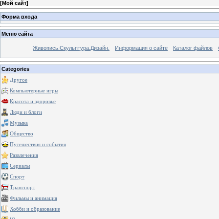
[
Мой сайт
]
Форма входа
Меню сайта
Живопись.Скульптура.Дизайн.
Информация о сайте
Каталог файлов
Categories
Другое
Компьютерные игры
Красота и здоровье
Люди и блоги
Музыка
Общество
Путешествия и события
Развлечения
Сериалы
Спорт
Транспорт
Фильмы и анимация
Хобби и образование