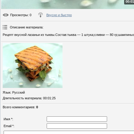
00:01
Просмотры
: 0
Вкусно и быстро
Описание материала
:
Рецепт вкусной лазаньи из тыквы.Состав:тыква — 1 штука;сливки — 80 гр;шампиньон
Язык
: Русский
Длительность материала
: 00:01:25
Всего комментариев
:
0
Имя *:
Email *: