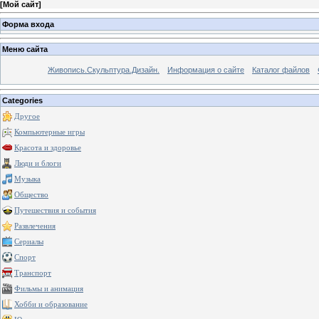
[
Мой сайт
]
Форма входа
Меню сайта
Живопись.Скульптура.Дизайн.
Информация о сайте
Каталог файлов
Categories
Другое
Компьютерные игры
Красота и здоровье
Люди и блоги
Музыка
Общество
Путешествия и события
Развлечения
Сериалы
Спорт
Транспорт
Фильмы и анимация
Хобби и образование