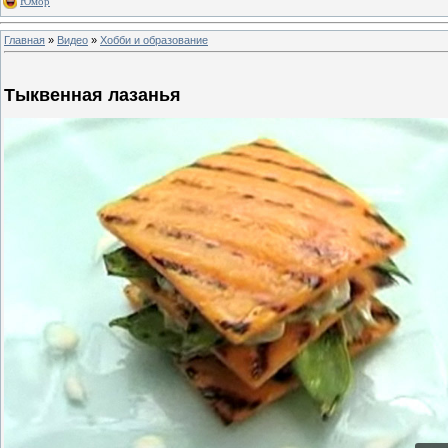
Юмор
Главная
»
Видео
»
Хобби и образование
Тыквенная лазанья