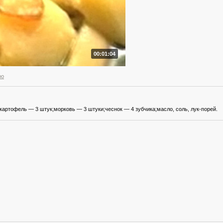
00:01:04
ро
картофель — 3 штук;морковь — 3 штуки;чеснок — 4 зубчика;масло, соль, лук-порей.