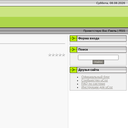
Суббота, 08.08.2026
Приветствую Вас
Гость
|
RSS
Форма входа
Поиск
Друзья сайта
Официальный блог
Сообщество uCoz
FAQ по системе
Инструкции для uCoz