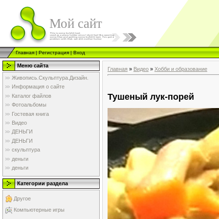
Мой сайт
Главная
|
Регистрация
|
Вход
Меню сайта
Главная
»
Видео
»
Хобби и образование
Живопись.Скульптура.Дизайн.
Информация о сайте
Тушеный лук-порей
Каталог файлов
Фотоальбомы
Гостевая книга
Видео
ДЕНЬГИ
ДЕНЬГИ
скульптура
деньги
деньги
Категории раздела
Другое
Компьютерные игры