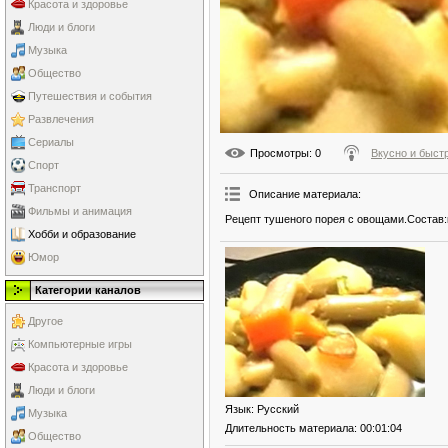
Красота и здоровье
Люди и блоги
Музыка
Общество
Путешествия и события
Развлечения
Сериалы
Просмотры
: 0
Вкусно и быст
Спорт
Транспорт
Описание материала
:
Фильмы и анимация
Рецепт тушеного порея с овощами.Состав:
Хобби и образование
Юмор
Категории каналов
Другое
Компьютерные игры
Красота и здоровье
Люди и блоги
Язык
: Русский
Музыка
Длительность материала
: 00:01:04
Общество