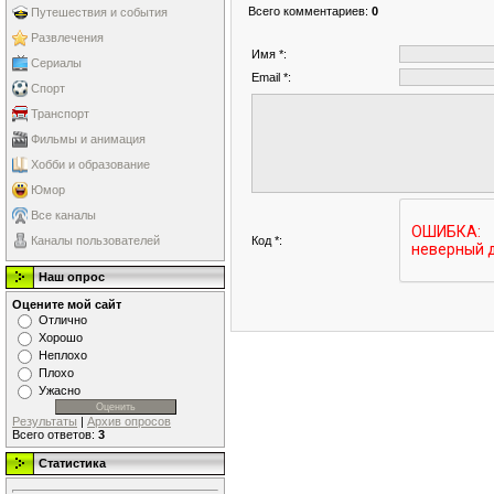
Всего комментариев
:
0
Путешествия и события
Развлечения
Имя *:
Сериалы
Email *:
Спорт
Транспорт
Фильмы и анимация
Хобби и образование
Юмор
Все каналы
Код *:
Каналы пользователей
Наш опрос
Оцените мой сайт
Отлично
Хорошо
Неплохо
Плохо
Ужасно
Результаты
|
Архив опросов
Всего ответов:
3
Статистика