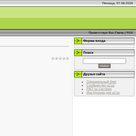
Пятница, 07.08.2026
Приветствую Вас
Гость
|
RSS
Форма входа
Поиск
Друзья сайта
Официальный блог
Сообщество uCoz
FAQ по системе
Инструкции для uCoz