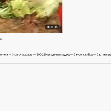
00:01:05
ро
етчина — 3 кусочка;фарш — 200-250 гр;куриная грудка — 2 кусочка;яйца — 2 штуки;ш