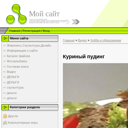
Мой сайт
Главная
|
Регистрация
|
Вход
Меню сайта
Главная
»
Видео
»
Хобби и образование
Живопись.Скульптура.Дизайн.
Информация о сайте
Куриный пудинг
Каталог файлов
Фотоальбомы
Гостевая книга
Видео
ДЕНЬГИ
ДЕНЬГИ
скульптура
деньги
деньги
Категории раздела
Другое
Компьютерные игры