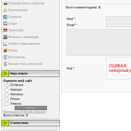
Путешествия и события
Всего комментариев
:
0
Развлечения
Сериалы
Имя *:
Спорт
Email *:
Транспорт
Фильмы и анимация
Хобби и образование
Юмор
Все каналы
Каналы пользователей
Код *:
Наш опрос
Оцените мой сайт
Отлично
Хорошо
Неплохо
Плохо
Ужасно
Результаты
|
Архив опросов
Всего ответов:
3
Статистика