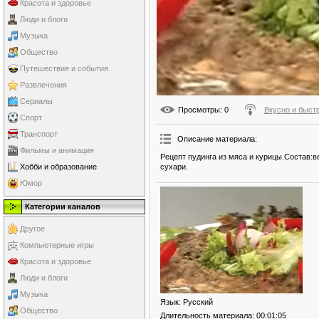
Красота и здоровье
Люди и блоги
Музыка
Общество
Путешествия и события
Развлечения
Сериалы
Просмотры
: 0
Вкусно и быст
Спорт
Транспорт
Описание материала
:
Фильмы и анимация
Рецепт пудинга из мяса и курицы.Состав:в
сухари.
Хобби и образование
Юмор
Категории каналов
Другое
Компьютерные игры
Красота и здоровье
Люди и блоги
Музыка
Язык
: Русский
Общество
Длительность материала
: 00:01:05