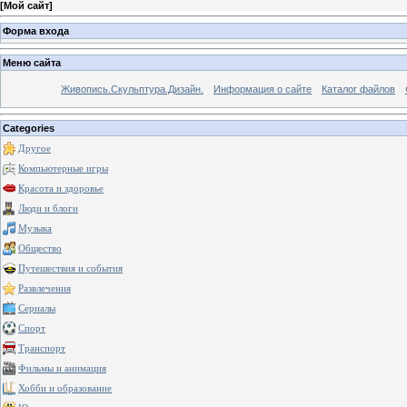
[
Мой сайт
]
Форма входа
Меню сайта
Живопись.Скульптура.Дизайн.
Информация о сайте
Каталог файлов
Categories
Другое
Компьютерные игры
Красота и здоровье
Люди и блоги
Музыка
Общество
Путешествия и события
Развлечения
Сериалы
Спорт
Транспорт
Фильмы и анимация
Хобби и образование