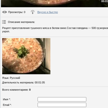
00:01
Просмотры
: 0
Вкусно и быстро
Описание материала
:
Рецепт приготовления тушеного мяса в белом вине.Состав:говядина — 500 гр;морков
укроп.
Язык
: Русский
Длительность материала
: 00:01:05
Всего комментариев
:
0
Имя *:
Email *: