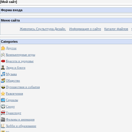
[
Мой сайт
]
Форма входа
Меню сайта
Живопись.Скульптура.Дизайн.
Информация о сайте
Каталог файлов
Categories
Другое
Компьютерные игры
Красота и здоровье
Люди и блоги
Музыка
Общество
Путешествия и события
Развлечения
Сериалы
Спорт
Транспорт
Фильмы и анимация
Хобби и образование