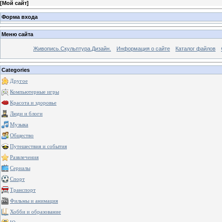
[
Мой сайт
]
Форма входа
Меню сайта
Живопись.Скульптура.Дизайн.
Информация о сайте
Каталог файлов
Categories
Другое
Компьютерные игры
Красота и здоровье
Люди и блоги
Музыка
Общество
Путешествия и события
Развлечения
Сериалы
Спорт
Транспорт
Фильмы и анимация
Хобби и образование