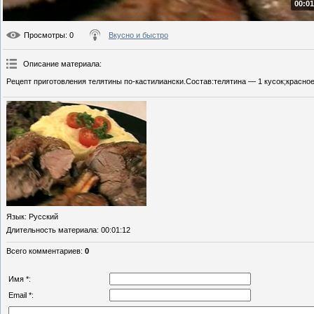
00:01
Просмотры
: 0
Вкусно и быстро
Описание материала
:
Рецепт приготовления телятины по-кастилиански.Состав:телятина — 1 кусок;красное 
Язык
: Русский
Длительность материала
: 00:01:12
Всего комментариев
:
0
Имя *:
Email *: