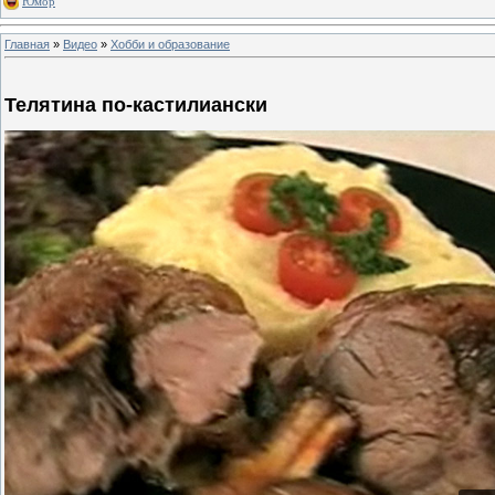
Юмор
Главная
»
Видео
»
Хобби и образование
Телятина по-кастилиански