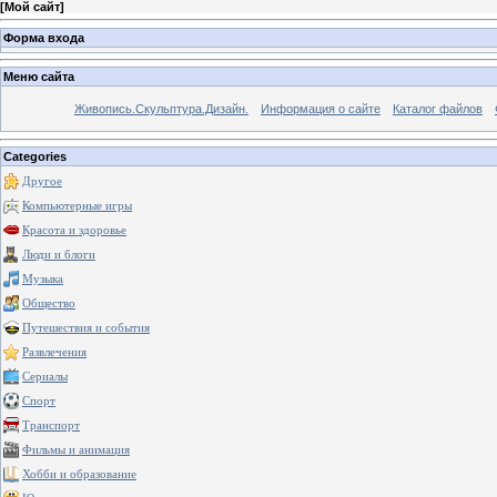
[
Мой сайт
]
Форма входа
Меню сайта
Живопись.Скульптура.Дизайн.
Информация о сайте
Каталог файлов
Categories
Другое
Компьютерные игры
Красота и здоровье
Люди и блоги
Музыка
Общество
Путешествия и события
Развлечения
Сериалы
Спорт
Транспорт
Фильмы и анимация
Хобби и образование