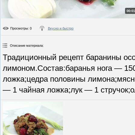
00:01
Просмотры
: 0
Вкусно и быстро
Описание материала
:
Традиционный рецепт баранины осо
лимоном.Состав:баранья нога — 150
ложка;цедра половины лимона;мясно
— 1 чайная ложка;лук — 1 стручок;о