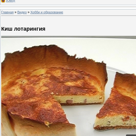
Юмор
Главная
»
Видео
»
Хобби и образование
Киш лотарингия