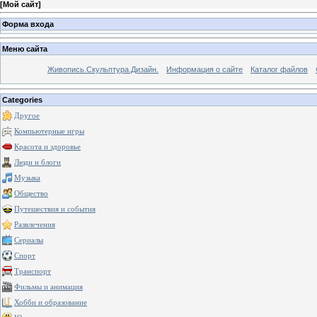
[
Мой сайт
]
Форма входа
Меню сайта
Живопись.Скульптура.Дизайн.
Информация о сайте
Каталог файлов
Categories
Другое
Компьютерные игры
Красота и здоровье
Люди и блоги
Музыка
Общество
Путешествия и события
Развлечения
Сериалы
Спорт
Транспорт
Фильмы и анимация
Хобби и образование