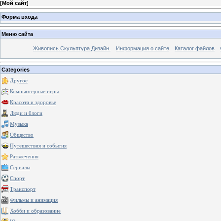
[
Мой сайт
]
Форма входа
Меню сайта
Живопись.Скульптура.Дизайн.
Информация о сайте
Каталог файлов
Categories
Другое
Компьютерные игры
Красота и здоровье
Люди и блоги
Музыка
Общество
Путешествия и события
Развлечения
Сериалы
Спорт
Транспорт
Фильмы и анимация
Хобби и образование