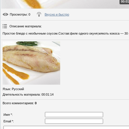
00:01
Просмотры
: 0
Вкусно и быстро
Описание материала
:
Простое блюдо с необычным соусом.Состав:филе одного окуня;мякоть кокоса — 30 г
Язык
: Русский
Длительность материала
: 00:01:14
Всего комментариев
:
0
Имя *:
Email *: