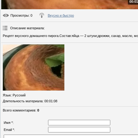
00:01
Просмотры
: 0
Вкусно и быстро
Описание материала
:
Рецепт вкусного домашнего пирога.Состав:яйца — 2 штуки;дрожжи, сахар, масло, мо
Язык
: Русский
Длительность материала
: 00:01:08
Всего комментариев
:
0
Имя *:
Email *: