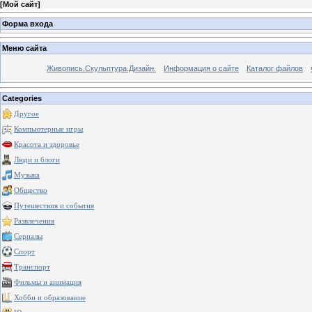
[
Мой сайт
]
Форма входа
Меню сайта
Живопись.Скульптура.Дизайн.
Информация о сайте
Каталог файлов
Categories
Другое
Компьютерные игры
Красота и здоровье
Люди и блоги
Музыка
Общество
Путешествия и события
Развлечения
Сериалы
Спорт
Транспорт
Фильмы и анимация
Хобби и образование