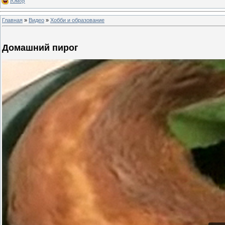
Юмор
Главная
»
Видео
»
Хобби и образование
Домашний пирог