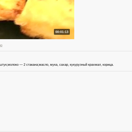
00:01:13
ро
штук;молоко — 2 стакана;масло, мука, сахар, кукурузный крахмал, корица.