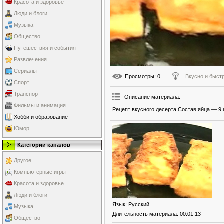
Красота и здоровье
Люди и блоги
Музыка
Общество
Путешествия и события
Развлечения
Сериалы
Просмотры
: 0
Вкусно и быст
Спорт
Транспорт
Описание материала
:
Фильмы и анимация
Рецепт вкусного десерта.Состав:яйца — 9 
Хобби и образование
Юмор
Категории каналов
Другое
Компьютерные игры
Красота и здоровье
Люди и блоги
Язык
: Русский
Музыка
Длительность материала
: 00:01:13
Общество