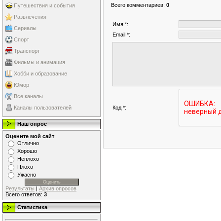
Всего комментариев
:
0
Путешествия и события
Развлечения
Имя *:
Сериалы
Email *:
Спорт
Транспорт
Фильмы и анимация
Хобби и образование
Юмор
Все каналы
Код *:
Каналы пользователей
Наш опрос
Оцените мой сайт
Отлично
Хорошо
Неплохо
Плохо
Ужасно
Результаты
|
Архив опросов
Всего ответов:
3
Статистика