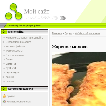
Мой сайт
Главная
|
Регистрация
|
Вход
Меню сайта
Главная
»
Видео
»
Хобби и образование
Живопись.Скульптура.Дизайн.
Информация о сайте
Жареное молоко
Каталог файлов
Фотоальбомы
Гостевая книга
Видео
ДЕНЬГИ
ДЕНЬГИ
скульптура
деньги
деньги
Категории раздела
Другое
Компьютерные игры