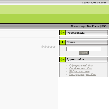
Суббота, 08.08.2026
Приветствую Вас
Гость
|
RSS
Форма входа
Поиск
Друзья сайта
Официальный блог
Сообщество uCoz
FAQ по системе
Инструкции для uCoz