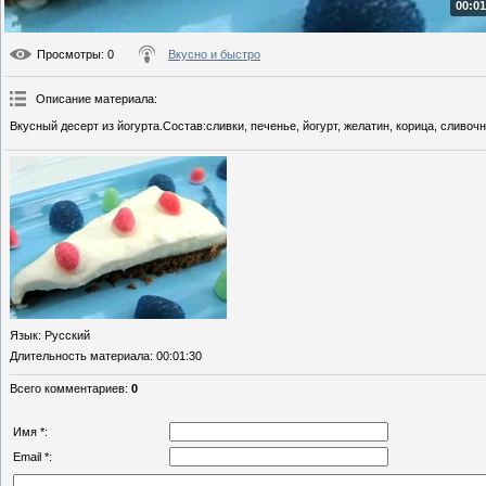
00:01
Просмотры
: 0
Вкусно и быстро
Описание материала
:
Вкусный десерт из йогурта.Состав:сливки, печенье, йогурт, желатин, корица, сливоч
Язык
: Русский
Длительность материала
: 00:01:30
Всего комментариев
:
0
Имя *:
Email *: