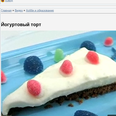
Юмор
Главная
»
Видео
»
Хобби и образование
Йогуртовый торт