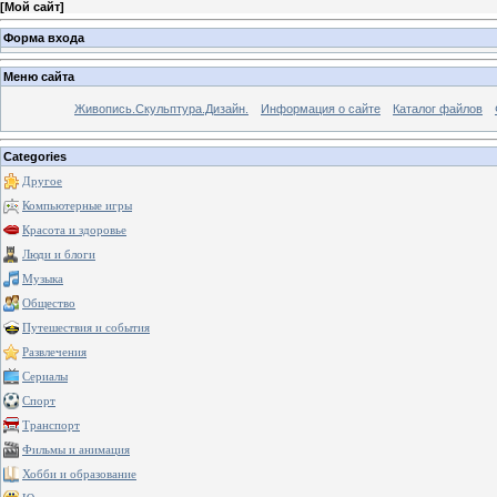
[
Мой сайт
]
Форма входа
Меню сайта
Живопись.Скульптура.Дизайн.
Информация о сайте
Каталог файлов
Categories
Другое
Компьютерные игры
Красота и здоровье
Люди и блоги
Музыка
Общество
Путешествия и события
Развлечения
Сериалы
Спорт
Транспорт
Фильмы и анимация
Хобби и образование