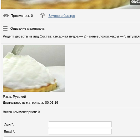
00:01
Просмотры
: 0
Вкусно и быстро
Описание материала
:
Рецепт десерта из яиц.Состав: сахарная пудра — 2 чайные ложки;кексы — 3 штуки;я
Язык
: Русский
Длительность материала
: 00:01:16
Всего комментариев
:
0
Имя *:
Email *: