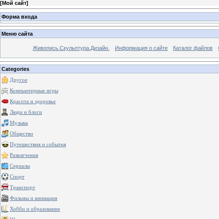
[
Мой сайт
]
Форма входа
Меню сайта
Живопись.Скульптура.Дизайн.
Информация о сайте
Каталог файлов
Categories
Другое
Компьютерные игры
Красота и здоровье
Люди и блоги
Музыка
Общество
Путешествия и события
Развлечения
Сериалы
Спорт
Транспорт
Фильмы и анимация
Хобби и образование