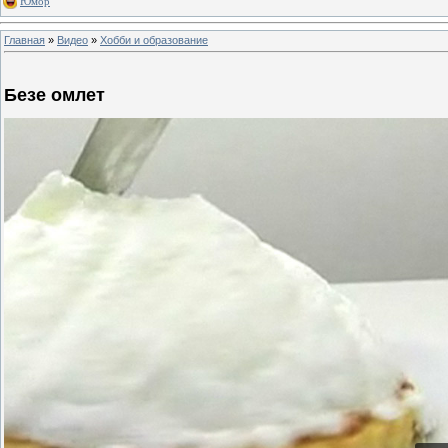
Юмор
Главная
»
Видео
»
Хобби и образование
Безе омлет