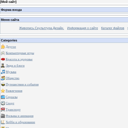
[
Мой сайт
]
Форма входа
Меню сайта
Живопись.Скульптура.Дизайн.
Информация о сайте
Каталог файлов
Categories
Другое
Компьютерные игры
Красота и здоровье
Люди и блоги
Музыка
Общество
Путешествия и события
Развлечения
Сериалы
Спорт
Транспорт
Фильмы и анимация
Хобби и образование