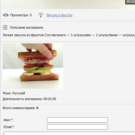
00:01
Просмотры
: 0
Вкусно и быстро
Описание материала
:
Легкая закуска из фруктов.Состав:манго — 1 штука;киви — 1 штука;банан — штука;
Язык
: Русский
Длительность материала
: 00:01:05
Всего комментариев
:
0
Имя *:
Email *: