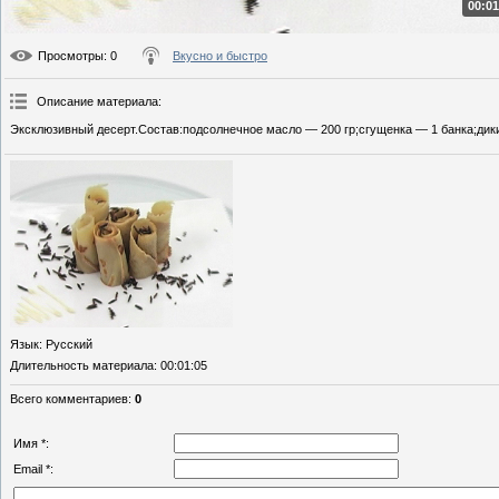
00:01
Просмотры
: 0
Вкусно и быстро
Описание материала
:
Эксклюзивный десерт.Состав:подсолнечное масло — 200 гр;сгущенка — 1 банка;дики
Язык
: Русский
Длительность материала
: 00:01:05
Всего комментариев
:
0
Имя *:
Email *: