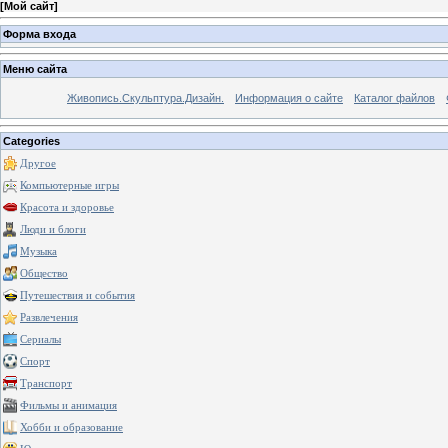
[
Мой сайт
]
Форма входа
Меню сайта
Живопись.Скульптура.Дизайн.
Информация о сайте
Каталог файлов
Categories
Другое
Компьютерные игры
Красота и здоровье
Люди и блоги
Музыка
Общество
Путешествия и события
Развлечения
Сериалы
Спорт
Транспорт
Фильмы и анимация
Хобби и образование