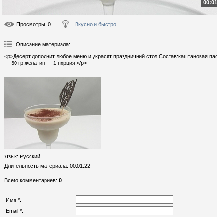
00:01
Просмотры
: 0
Вкусно и быстро
Описание материала
:
<p>Десерт дополнит любое меню и украсит праздничний стол.Состав:каштановая пас
— 30 гр;желатин — 1 порция.</p>
Язык
: Русский
Длительность материала
: 00:01:22
Всего комментариев
:
0
Имя *:
Email *: