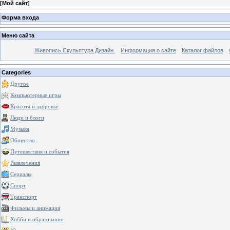
[
Мой сайт
]
Форма входа
Меню сайта
Живопись.Скульптура.Дизайн.
Информация о сайте
Каталог файлов
Categories
Другое
Компьютерные игры
Красота и здоровье
Люди и блоги
Музыка
Общество
Путешествия и события
Развлечения
Сериалы
Спорт
Транспорт
Фильмы и анимация
Хобби и образование