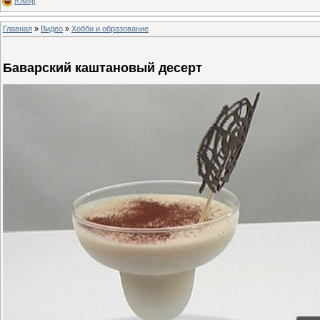
Юмор
Главная
»
Видео
»
Хобби и образование
Баварский каштановый десерт