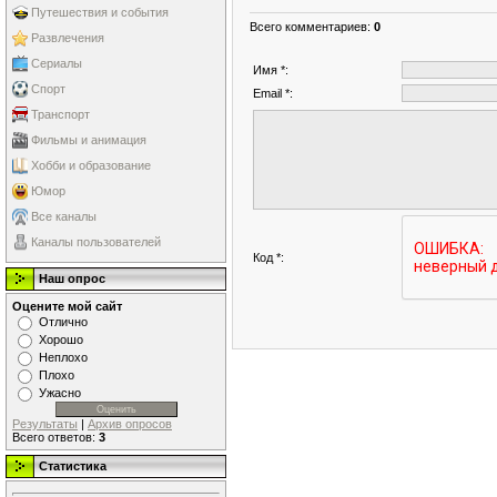
Путешествия и события
Всего комментариев
:
0
Развлечения
Сериалы
Имя *:
Спорт
Email *:
Транспорт
Фильмы и анимация
Хобби и образование
Юмор
Все каналы
Каналы пользователей
Код *:
Наш опрос
Оцените мой сайт
Отлично
Хорошо
Неплохо
Плохо
Ужасно
Результаты
|
Архив опросов
Всего ответов:
3
Статистика