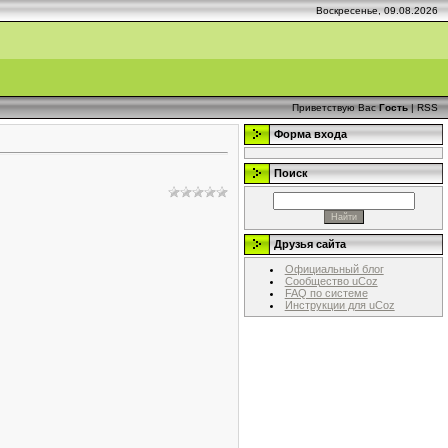
Воскресенье, 09.08.2026
Приветствую Вас
Гость
|
RSS
Форма входа
Поиск
Друзья сайта
Официальный блог
Сообщество uCoz
FAQ по системе
Инструкции для uCoz