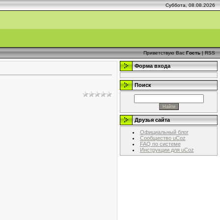
Суббота, 08.08.2026
Приветствую Вас
Гость
|
RSS
Форма входа
Поиск
Друзья сайта
Официальный блог
Сообщество uCoz
FAQ по системе
Инструкции для uCoz