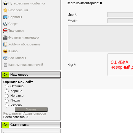
Всего комментариев
:
0
Путешествия и события
Развлечения
Имя *:
Сериалы
Email *:
Спорт
Транспорт
Фильмы и анимация
Хобби и образование
Юмор
Все каналы
Код *:
Каналы пользователей
Наш опрос
Оцените мой сайт
Отлично
Хорошо
Неплохо
Плохо
Ужасно
Результаты
|
Архив опросов
Всего ответов:
3
Статистика