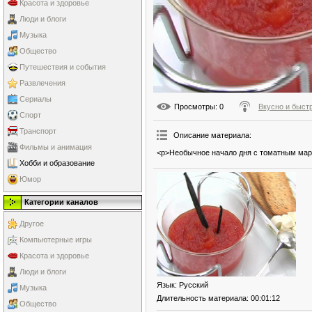
Красота и здоровье
Люди и блоги
Музыка
Общество
Путешествия и события
Развлечения
Сериалы
Просмотры
: 0
Вкусно и быст
Спорт
Транспорт
Описание материала
:
Фильмы и анимация
<p>Необычное начало дня с томатным марм
Хобби и образование
Юмор
Категории каналов
Другое
Компьютерные игры
Красота и здоровье
Люди и блоги
Язык
: Русский
Музыка
Длительность материала
: 00:01:12
Общество