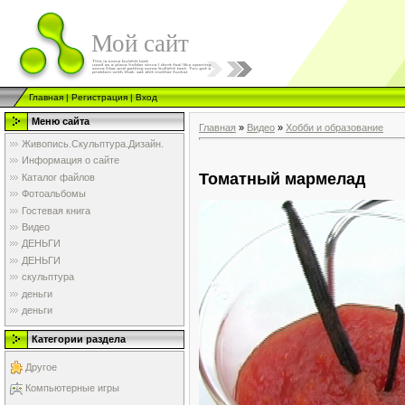
Мой сайт
Главная
|
Регистрация
|
Вход
Меню сайта
Главная
»
Видео
»
Хобби и образование
Живопись.Скульптура.Дизайн.
Информация о сайте
Томатный мармелад
Каталог файлов
Фотоальбомы
Гостевая книга
Видео
ДЕНЬГИ
ДЕНЬГИ
скульптура
деньги
деньги
Категории раздела
Другое
Компьютерные игры