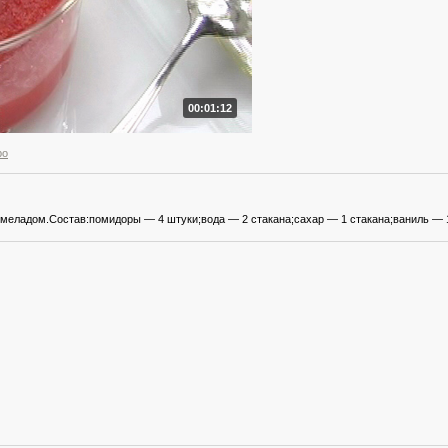
00:01:12
ро
еладом.Состав:помидоры — 4 штуки;вода — 2 стакана;сахар — 1 стакана;ваниль — 1 