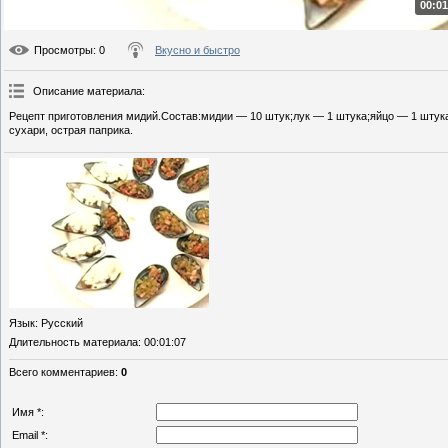
00:01
Просмотры
: 0
Вкусно и быстро
Описание материала
:
Рецепт приготовления мидий.Состав:мидии — 10 штук;лук — 1 штука;яйцо — 1 штука;
сухари, острая паприка.
Язык
: Русский
Длительность материала
: 00:01:07
Всего комментариев
:
0
Имя *:
Email *: