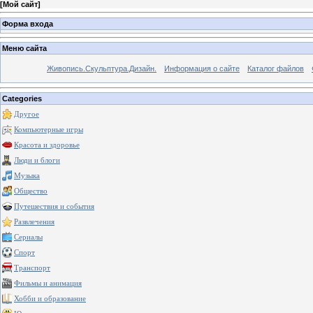
[
Мой сайт
]
Форма входа
Меню сайта
Живопись.Скульптура.Дизайн.
Информация о сайте
Каталог файлов
Categories
Другое
Компьютерные игры
Красота и здоровье
Люди и блоги
Музыка
Общество
Путешествия и события
Развлечения
Сериалы
Спорт
Транспорт
Фильмы и анимация
Хобби и образование