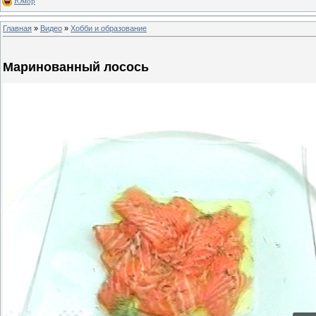
Юмор
Главная
»
Видео
»
Хобби и образование
Маринованный лосось