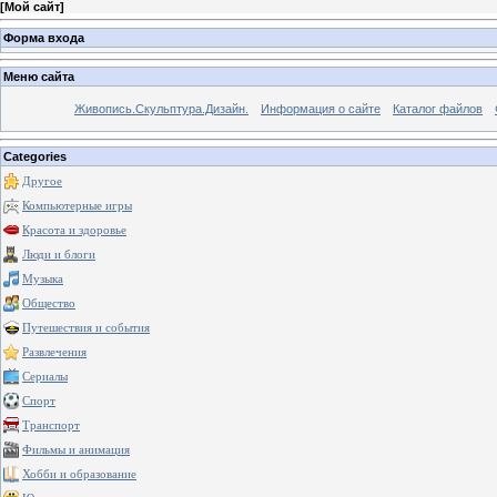
[
Мой сайт
]
Форма входа
Меню сайта
Живопись.Скульптура.Дизайн.
Информация о сайте
Каталог файлов
Categories
Другое
Компьютерные игры
Красота и здоровье
Люди и блоги
Музыка
Общество
Путешествия и события
Развлечения
Сериалы
Спорт
Транспорт
Фильмы и анимация
Хобби и образование