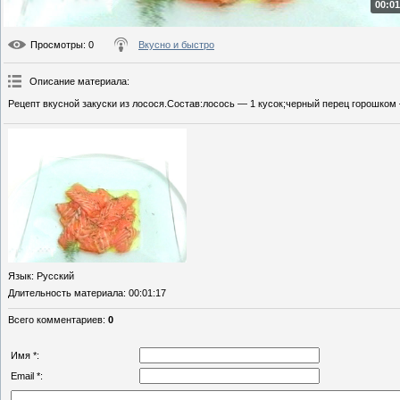
00:01
Просмотры
: 0
Вкусно и быстро
Описание материала
:
Рецепт вкусной закуски из лосося.Состав:лосось — 1 кусок;черный перец горошком 
Язык
: Русский
Длительность материала
: 00:01:17
Всего комментариев
:
0
Имя *:
Email *: