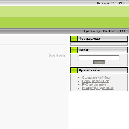
Пятница, 07.08.2026
Приветствую Вас
Гость
|
RSS
Форма входа
Поиск
Друзья сайта
Официальный блог
Сообщество uCoz
FAQ по системе
Инструкции для uCoz