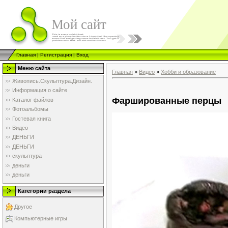
Мой сайт
Главная
|
Регистрация
|
Вход
Меню сайта
Главная
»
Видео
»
Хобби и образование
Живопись.Скульптура.Дизайн.
Информация о сайте
Фаршированные перцы
Каталог файлов
Фотоальбомы
Гостевая книга
Видео
ДЕНЬГИ
ДЕНЬГИ
скульптура
деньги
деньги
Категории раздела
Другое
Компьютерные игры