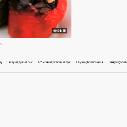
00:01:45
ро
ц — 3 штуки;дикий рис — 1/2 чашки;зеленый лук — 1 пучок;баклажаны — 3 штуки;олив