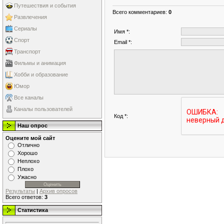
Путешествия и события
Всего комментариев
:
0
Развлечения
Сериалы
Имя *:
Спорт
Email *:
Транспорт
Фильмы и анимация
Хобби и образование
Юмор
Все каналы
Каналы пользователей
Код *:
Наш опрос
Оцените мой сайт
Отлично
Хорошо
Неплохо
Плохо
Ужасно
Результаты
|
Архив опросов
Всего ответов:
3
Статистика