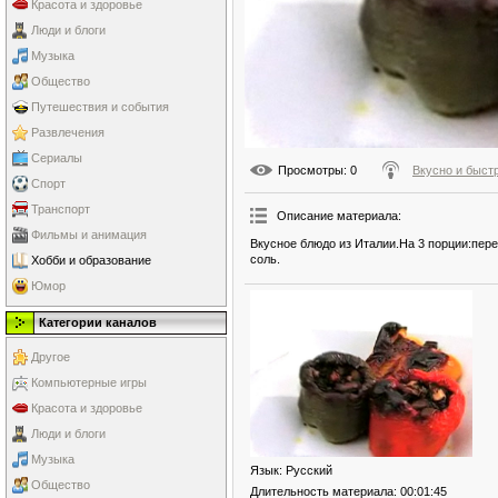
Красота и здоровье
Люди и блоги
Музыка
Общество
Путешествия и события
Развлечения
Сериалы
Просмотры
: 0
Вкусно и быст
Спорт
Транспорт
Описание материала
:
Фильмы и анимация
Вкусное блюдо из Италии.На 3 порции:пере
соль.
Хобби и образование
Юмор
Категории каналов
Другое
Компьютерные игры
Красота и здоровье
Люди и блоги
Музыка
Язык
: Русский
Общество
Длительность материала
: 00:01:45