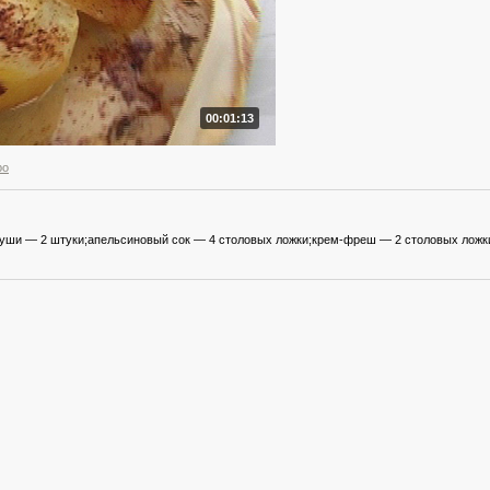
00:01:13
ро
уши — 2 штуки;апельсиновый сок — 4 столовых ложки;крем-фреш — 2 столовых ложки