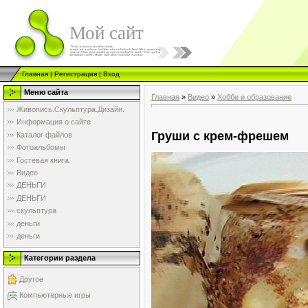
Мой сайт
Главная
|
Регистрация
|
Вход
Меню сайта
Главная
»
Видео
»
Хобби и образование
Живопись.Скульптура.Дизайн.
Информация о сайте
Груши с крем-фрешем
Каталог файлов
Фотоальбомы
Гостевая книга
Видео
ДЕНЬГИ
ДЕНЬГИ
скульптура
деньги
деньги
Категории раздела
Другое
Компьютерные игры