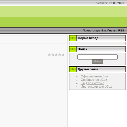
Четверг, 06.08.2026
Приветствую Вас
Гость
|
RSS
Форма входа
Поиск
Друзья сайта
Официальный блог
Сообщество uCoz
FAQ по системе
Инструкции для uCoz