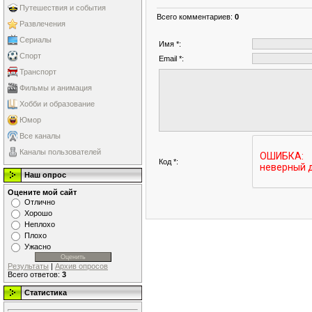
Путешествия и события
Всего комментариев
:
0
Развлечения
Сериалы
Имя *:
Спорт
Email *:
Транспорт
Фильмы и анимация
Хобби и образование
Юмор
Все каналы
Каналы пользователей
Код *:
Наш опрос
Оцените мой сайт
Отлично
Хорошо
Неплохо
Плохо
Ужасно
Результаты
|
Архив опросов
Всего ответов:
3
Статистика