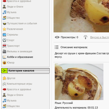
Красота и здоровье
Люди и блоги
Музыка
Общество
Путешествия и события
Развлечения
Сериалы
Просмотры
: 0
Вкусно и быст
Спорт
Транспорт
Описание материала
:
Фильмы и анимация
Десерт из груши с крем-фрешем.Состав:гр
вкусу.
Хобби и образование
Юмор
Категории каналов
Другое
Компьютерные игры
Красота и здоровье
Люди и блоги
Музыка
Язык
: Русский
Общество
Длительность материала
: 00:01:13