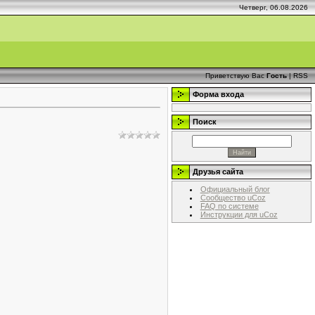
Четверг, 06.08.2026
Приветствую Вас
Гость
|
RSS
Форма входа
Поиск
Друзья сайта
Официальный блог
Сообщество uCoz
FAQ по системе
Инструкции для uCoz