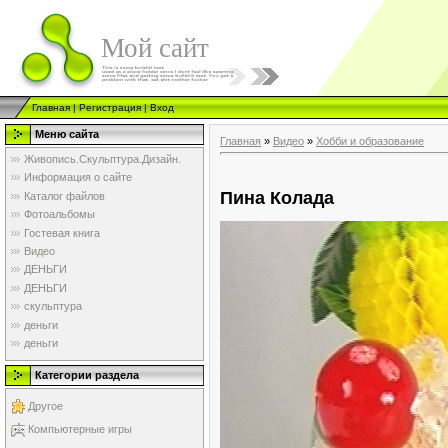
Мой сайт
Главная
|
Регистрация
|
Вход
Меню сайта
Главная
»
Видео
»
Хобби и образование
Живопись.Скульптура.Дизайн.
Информация о сайте
Пина Колада
Каталог файлов
Фотоальбомы
Гостевая книга
Видео
ДЕНЬГИ
ДЕНЬГИ
скульптура
деньги
деньги
Категории раздела
Другое
Компьютерные игры