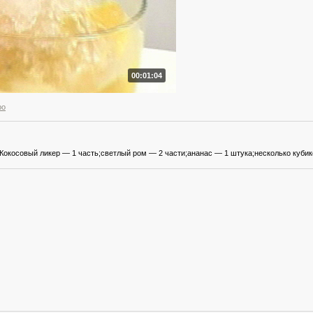
00:01:04
ро
Кокосовый ликер — 1 часть;светлый ром — 2 части;ананас — 1 штука;несколько кубик