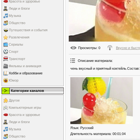
Красота и здоровье
Люди и блоги
Музыка
Общество
Путешествия и события
Развлечения
Сериалы
Просмотры
: 0
Вкусно и быст
Спорт
Транспорт
Описание материала
:
Фильмы и анимация
чень вкусный и приятный коктейль.Состав:
Хобби и образование
Юмор
Категории каналов
Другое
Компьютерные игры
Красота и здоровье
Люди и блоги
Язык
: Русский
Музыка
Длительность материала
: 00:01:04
Общество