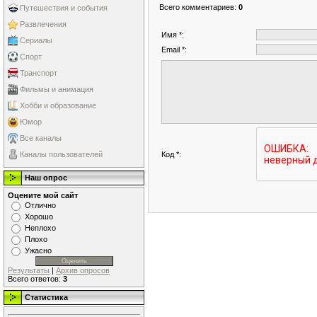
Всего комментариев
:
0
Путешествия и события
Развлечения
Имя *:
Сериалы
Email *:
Спорт
Транспорт
Фильмы и анимация
Хобби и образование
Юмор
Все каналы
Код *:
Каналы пользователей
Наш опрос
Оцените мой сайт
Отлично
Хорошо
Неплохо
Плохо
Ужасно
Результаты
|
Архив опросов
Всего ответов:
3
Статистика