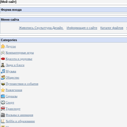
[
Мой сайт
]
Форма входа
Меню сайта
Живопись.Скульптура.Дизайн.
Информация о сайте
Каталог файлов
Categories
Другое
Компьютерные игры
Красота и здоровье
Люди и блоги
Музыка
Общество
Путешествия и события
Развлечения
Сериалы
Спорт
Транспорт
Фильмы и анимация
Хобби и образование