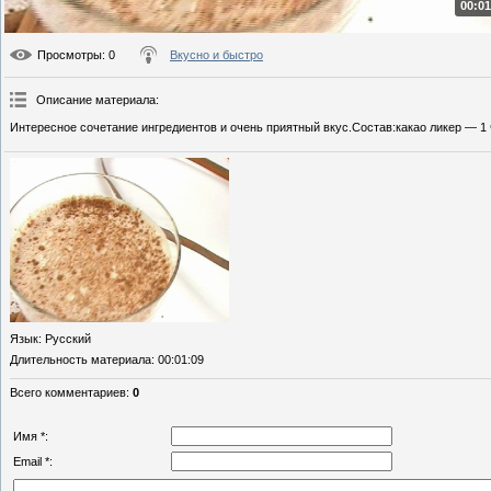
00:01
Просмотры
: 0
Вкусно и быстро
Описание материала
:
Интересное сочетание ингредиентов и очень приятный вкус.Состав:какао ликер — 1 
Язык
: Русский
Длительность материала
: 00:01:09
Всего комментариев
:
0
Имя *:
Email *: