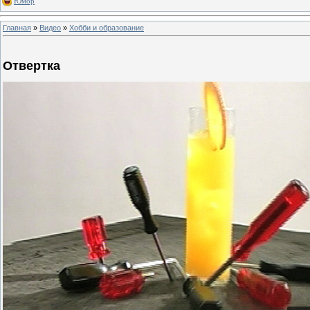
Юмор
Главная
»
Видео
»
Хобби и образование
Отвертка