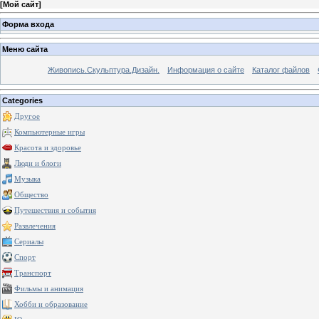
[
Мой сайт
]
Форма входа
Меню сайта
Живопись.Скульптура.Дизайн.
Информация о сайте
Каталог файлов
Categories
Другое
Компьютерные игры
Красота и здоровье
Люди и блоги
Музыка
Общество
Путешествия и события
Развлечения
Сериалы
Спорт
Транспорт
Фильмы и анимация
Хобби и образование