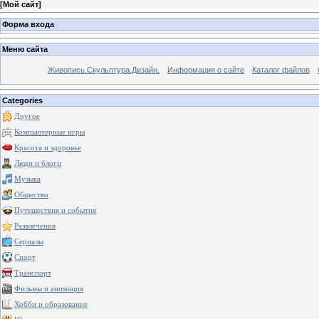
[
Мой сайт
]
Форма входа
Меню сайта
Живопись.Скульптура.Дизайн.
Информация о сайте
Каталог файлов
Categories
Другое
Компьютерные игры
Красота и здоровье
Люди и блоги
Музыка
Общество
Путешествия и события
Развлечения
Сериалы
Спорт
Транспорт
Фильмы и анимация
Хобби и образование