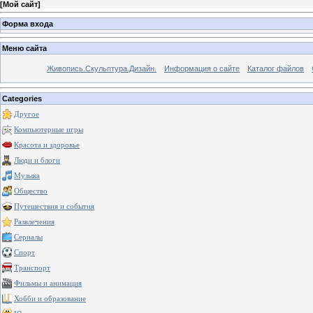
[
Мой сайт
]
Форма входа
Меню сайта
Живопись.Скульптура.Дизайн.
Информация о сайте
Каталог файлов
Categories
Другое
Компьютерные игры
Красота и здоровье
Люди и блоги
Музыка
Общество
Путешествия и события
Развлечения
Сериалы
Спорт
Транспорт
Фильмы и анимация
Хобби и образование