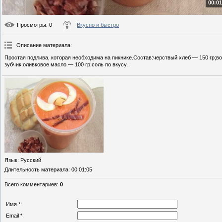
00:01
Просмотры
: 0
Вкусно и быстро
Описание материала
:
Простая подлива, которая необходима на пикнике.Состав:черствый хлеб — 150 гр;во
зубчик;оливковое масло — 100 гр;соль по вкусу.
Язык
: Русский
Длительность материала
: 00:01:05
Всего комментариев
:
0
Имя *:
Email *: