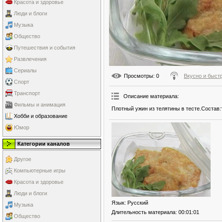
Красота и здоровье
Люди и блоги
Музыка
Общество
Путешествия и события
Развлечения
Сериалы
Просмотры
: 0
Вкусно и быст
Спорт
Транспорт
Описание материала
:
Фильмы и анимация
Плотный ужин из телятины в тесте.Состав:
Хобби и образование
Юмор
Категории каналов
Другое
Компьютерные игры
Красота и здоровье
Люди и блоги
Язык
: Русский
Музыка
Длительность материала
: 00:01:01
Общество