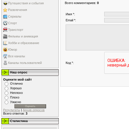
Всего комментариев
:
0
Путешествия и события
Развлечения
Имя *:
Сериалы
Email *:
Спорт
Транспорт
Фильмы и анимация
Хобби и образование
Юмор
Все каналы
Код *:
Каналы пользователей
Наш опрос
Оцените мой сайт
Отлично
Хорошо
Неплохо
Плохо
Ужасно
Результаты
|
Архив опросов
Всего ответов:
3
Статистика