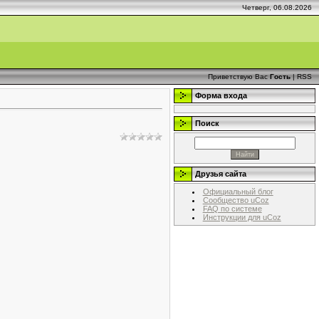
Четверг, 06.08.2026
Приветствую Вас
Гость
|
RSS
Форма входа
Поиск
Друзья сайта
Официальный блог
Сообщество uCoz
FAQ по системе
Инструкции для uCoz