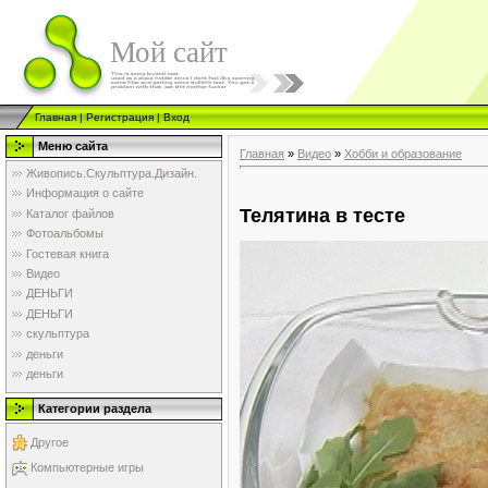
Мой сайт
Главная
|
Регистрация
|
Вход
Меню сайта
Главная
»
Видео
»
Хобби и образование
Живопись.Скульптура.Дизайн.
Информация о сайте
Телятина в тесте
Каталог файлов
Фотоальбомы
Гостевая книга
Видео
ДЕНЬГИ
ДЕНЬГИ
скульптура
деньги
деньги
Категории раздела
Другое
Компьютерные игры