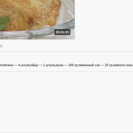
00:01:01
ро
телятина — 4 штуки;яйцо — 1 штука;мука — 100 гр;лимонный сок — 25 гр;немного мас