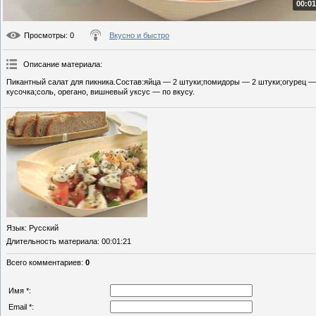
00:01
Просмотры
: 0
Вкусно и быстро
Описание материала
:
Пикантный салат для пикника.Состав:яйца — 2 штуки;помидоры — 2 штуки;огурец — 
кусочка;соль, орегано, вишневый уксус — по вкусу.
Язык
: Русский
Длительность материала
: 00:01:21
Всего комментариев
:
0
Имя *:
Email *: