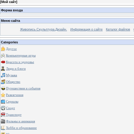
[
Мой сайт
]
Форма входа
Меню сайта
Живопись.Скульптура.Дизайн.
Информация о сайте
Каталог файлов
Categories
Другое
Компьютерные игры
Красота и здоровье
Люди и блоги
Музыка
Общество
Путешествия и события
Развлечения
Сериалы
Спорт
Транспорт
Фильмы и анимация
Хобби и образование