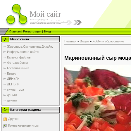
Мой сайт
Главная
|
Регистрация
|
Вход
Меню сайта
Главная
»
Видео
»
Хобби и образование
Живопись.Скульптура.Дизайн.
Информация о сайте
Маринованный сыр моца
Каталог файлов
Фотоальбомы
Гостевая книга
Видео
ДЕНЬГИ
ДЕНЬГИ
скульптура
деньги
деньги
Категории раздела
Другое
Компьютерные игры