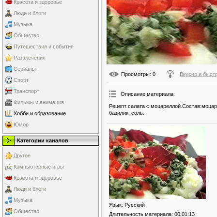
Красота и здоровье
Люди и блоги
Музыка
Общество
Путешествия и события
Развлечения
Сериалы
Просмотры
: 0
Вкусно и быст
Спорт
Транспорт
Описание материала
:
Фильмы и анимация
Рецепт салата с моцареллой.Состав:моцар
базилик, соль.
Хобби и образование
Юмор
Категории каналов
Другое
Компьютерные игры
Красота и здоровье
Люди и блоги
Музыка
Язык
: Русский
Общество
Длительность материала
: 00:01:13