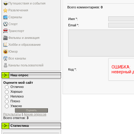
Путешествия и события
Всего комментариев
:
0
Развлечения
Сериалы
Имя *:
Спорт
Email *:
Транспорт
Фильмы и анимация
Хобби и образование
Юмор
Все каналы
Каналы пользователей
Код *:
Наш опрос
Оцените мой сайт
Отлично
Хорошо
Неплохо
Плохо
Ужасно
Результаты
|
Архив опросов
Всего ответов:
3
Статистика