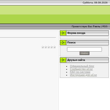
Суббота, 08.08.2026
Приветствую Вас
Гость
|
RSS
Форма входа
Поиск
Друзья сайта
Официальный блог
Сообщество uCoz
FAQ по системе
Инструкции для uCoz