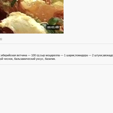
00:01:09
ро
иберийская ветчина — 100 гр;сыр моцарелла — 1 шарик;помидора — 2 штуки;авокадо
ой чеснок, бальзамический уксус, базилик.