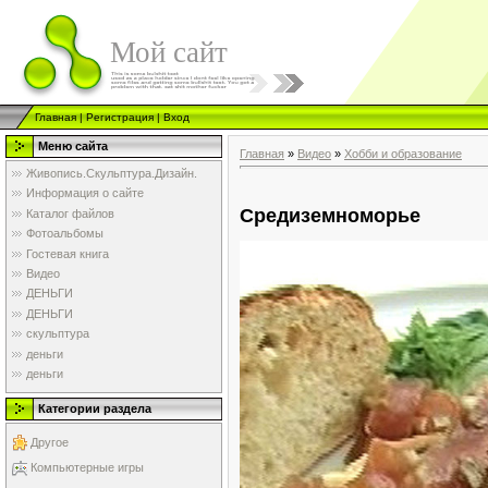
Мой сайт
Главная
|
Регистрация
|
Вход
Меню сайта
Главная
»
Видео
»
Хобби и образование
Живопись.Скульптура.Дизайн.
Информация о сайте
Средиземноморье
Каталог файлов
Фотоальбомы
Гостевая книга
Видео
ДЕНЬГИ
ДЕНЬГИ
скульптура
деньги
деньги
Категории раздела
Другое
Компьютерные игры