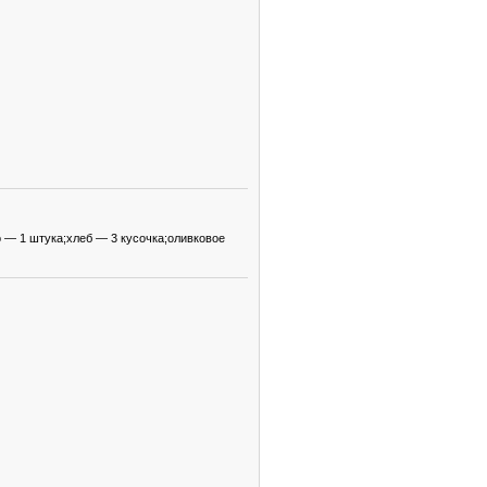
 — 1 штука;хлеб — 3 кусочка;оливковое