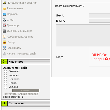
Путешествия и события
Всего комментариев
:
0
Развлечения
Сериалы
Имя *:
Спорт
Email *:
Транспорт
Фильмы и анимация
Хобби и образование
Юмор
Все каналы
Каналы пользователей
Код *:
Наш опрос
Оцените мой сайт
Отлично
Хорошо
Неплохо
Плохо
Ужасно
Результаты
|
Архив опросов
Всего ответов:
3
Статистика