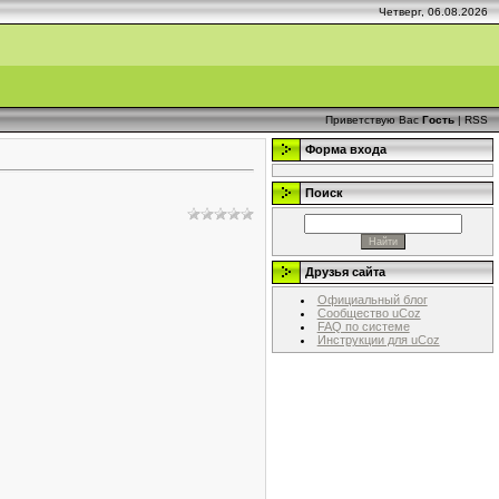
Четверг, 06.08.2026
Приветствую Вас
Гость
|
RSS
Форма входа
Поиск
Друзья сайта
Официальный блог
Сообщество uCoz
FAQ по системе
Инструкции для uCoz