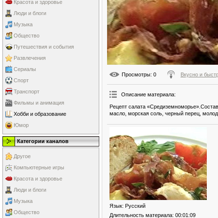
Красота и здоровье
Люди и блоги
Музыка
Общество
Путешествия и события
Развлечения
Сериалы
Просмотры
: 0
Вкусно и быст
Спорт
Транспорт
Описание материала
:
Фильмы и анимация
Рецепт салата «Средиземноморье».Состав:
масло, морская соль, черный перец, молод
Хобби и образование
Юмор
Категории каналов
Другое
Компьютерные игры
Красота и здоровье
Люди и блоги
Музыка
Язык
: Русский
Общество
Длительность материала
: 00:01:09