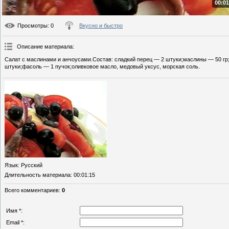
00:01
Просмотры
: 0
Вкусно и быстро
Описание материала
:
Салат с маслинами и анчоусами.Состав: сладкий перец — 2 штуки;маслины — 50 гр
штуки;фасоль — 1 пучок;оливковое масло, медовый уксус, морская соль.
Язык
: Русский
Длительность материала
: 00:01:15
Всего комментариев
:
0
Имя *:
Email *: