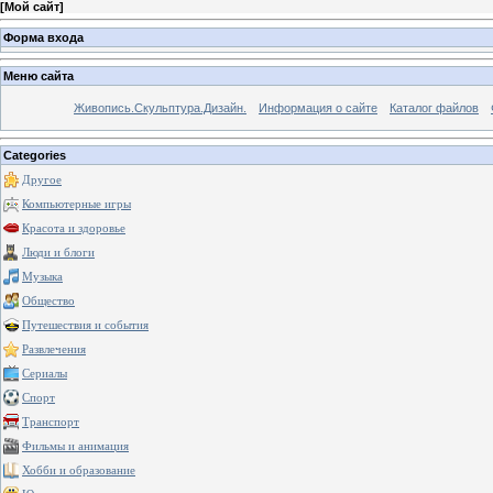
[
Мой сайт
]
Форма входа
Меню сайта
Живопись.Скульптура.Дизайн.
Информация о сайте
Каталог файлов
Categories
Другое
Компьютерные игры
Красота и здоровье
Люди и блоги
Музыка
Общество
Путешествия и события
Развлечения
Сериалы
Спорт
Транспорт
Фильмы и анимация
Хобби и образование