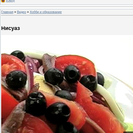
Юмор
Главная
»
Видео
»
Хобби и образование
Нисуаз