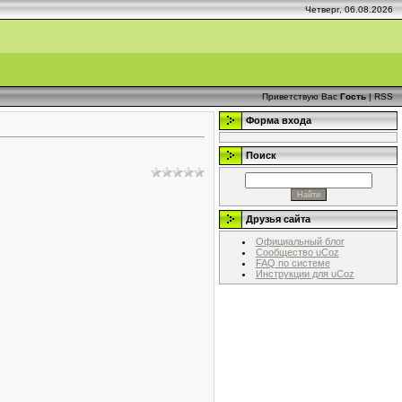
Четверг, 06.08.2026
Приветствую Вас
Гость
|
RSS
Форма входа
Поиск
Друзья сайта
Официальный блог
Сообщество uCoz
FAQ по системе
Инструкции для uCoz