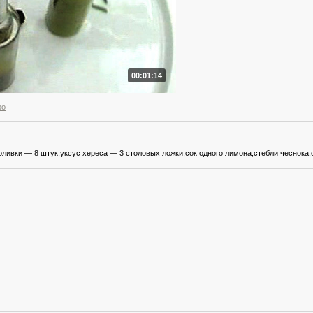
00:01:14
ро
ливки — 8 штук;уксус хереса — 3 столовых ложки;сок одного лимона;стебли чеснока;