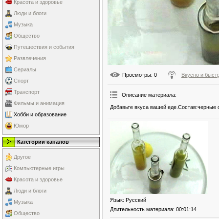
Красота и здоровье
Люди и блоги
Музыка
Общество
Путешествия и события
Развлечения
Сериалы
Просмотры
: 0
Вкусно и быст
Спорт
Транспорт
Описание материала
:
Фильмы и анимация
Добавьте вкуса вашей еде.Состав:черные о
Хобби и образование
Юмор
Категории каналов
Другое
Компьютерные игры
Красота и здоровье
Люди и блоги
Язык
: Русский
Музыка
Длительность материала
: 00:01:14
Общество