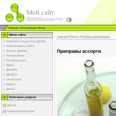
Мой сайт
Главная
|
Регистрация
|
Вход
Меню сайта
Главная
»
Видео
»
Хобби и образование
Живопись.Скульптура.Дизайн.
Информация о сайте
Приправы ассорти
Каталог файлов
Фотоальбомы
Гостевая книга
Видео
ДЕНЬГИ
ДЕНЬГИ
скульптура
деньги
деньги
Категории раздела
Другое
Компьютерные игры