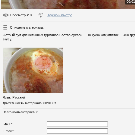
00:01
Просмотры
: 0
Вкусно и быстро
Описание материала
:
Острый суп для истинных гурманов.Состав:сухари — 10 кусочков;кипяток — 400 гр;
вкусу.
Язык
: Русский
Длительность материала
: 00:01:03
Всего комментариев
:
0
Имя *:
Email *: