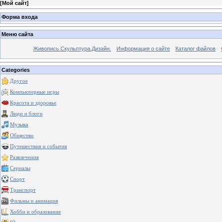
[
Мой сайт
]
Форма входа
Меню сайта
Живопись.Скульптура.Дизайн.
Информация о сайте
Каталог файлов
Categories
Другое
Компьютерные игры
Красота и здоровье
Люди и блоги
Музыка
Общество
Путешествия и события
Развлечения
Сериалы
Спорт
Транспорт
Фильмы и анимация
Хобби и образование