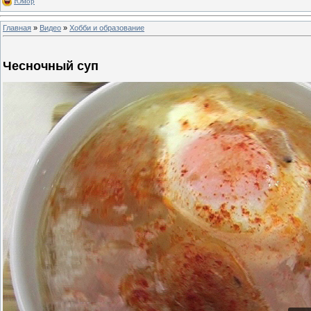
Юмор
Главная
»
Видео
»
Хобби и образование
Чесночный суп